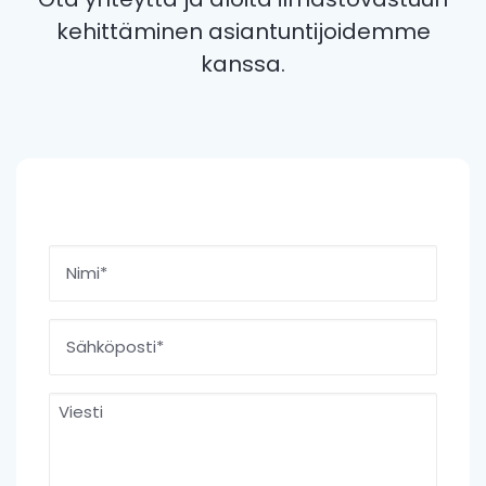
kehittäminen asiantuntijoidemme
kanssa.
Nimi
*
Etunimi
Sähköposti
*
Viesti