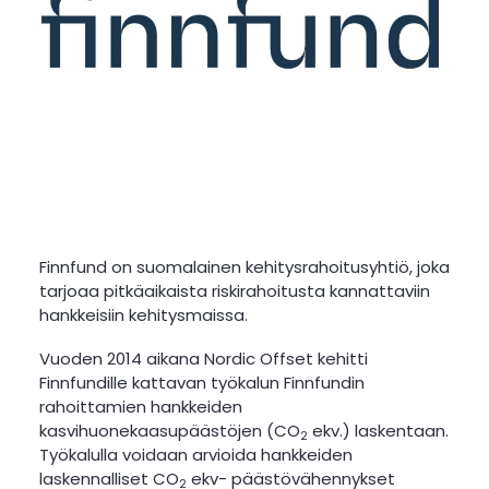
Climate Platform -kirjautuminen
Finnfund on suomalainen kehitysrahoitusyhtiö, joka
tarjoaa pitkäaikaista riskirahoitusta kannattaviin
hankkeisiin kehitysmaissa.
Vuoden 2014 aikana Nordic Offset kehitti
Finnfundille kattavan työkalun Finnfundin
rahoittamien hankkeiden
kasvihuonekaasupäästöjen (CO
ekv.) laskentaan.
2
Työkalulla voidaan arvioida hankkeiden
laskennalliset CO
ekv- päästövähennykset
2