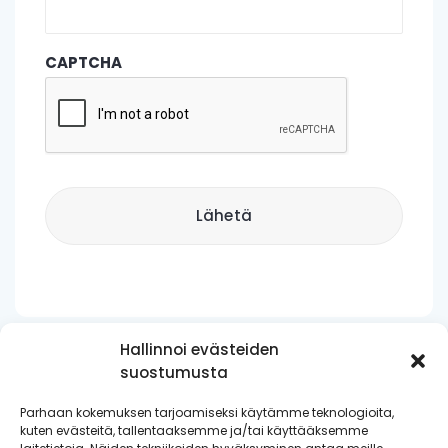
CAPTCHA
Hallinnoi evästeiden
suostumusta
Parhaan kokemuksen tarjoamiseksi käytämme teknologioita,
Nordic Impact Oy | Keilaniementie 1, 02150 Espoo, Finland
kuten evästeitä, tallentaaksemme ja/tai käyttääksemme
I Tel. +358 10 340 0080