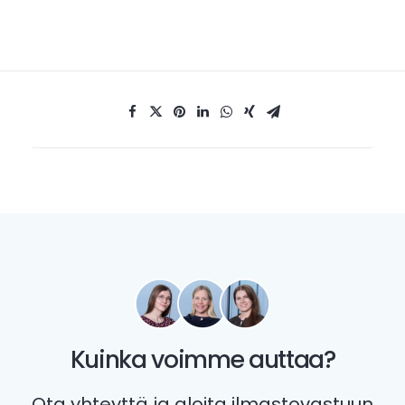
Kuinka voimme auttaa?
Ota yhteyttä ja aloita ilmastovastuun