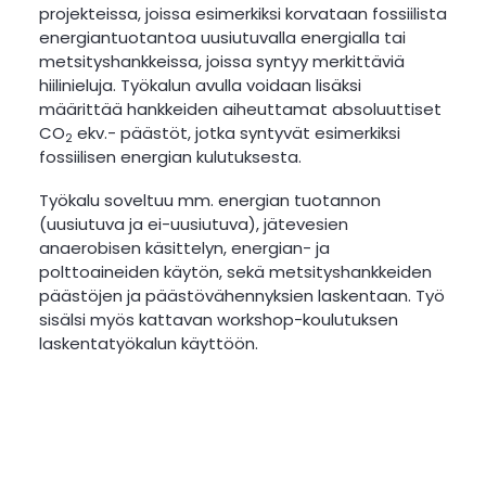
projekteissa, joissa esimerkiksi korvataan fossiilista
energiantuotantoa uusiutuvalla energialla tai
metsityshankkeissa, joissa syntyy merkittäviä
hiilinieluja. Työkalun avulla voidaan lisäksi
määrittää hankkeiden aiheuttamat absoluuttiset
CO
ekv.- päästöt, jotka syntyvät esimerkiksi
2
fossiilisen energian kulutuksesta.
Työkalu soveltuu mm. energian tuotannon
(uusiutuva ja ei-uusiutuva), jätevesien
anaerobisen käsittelyn, energian- ja
polttoaineiden käytön, sekä metsityshankkeiden
päästöjen ja päästövähennyksien laskentaan. Työ
sisälsi myös kattavan workshop-koulutuksen
laskentatyökalun käyttöön.