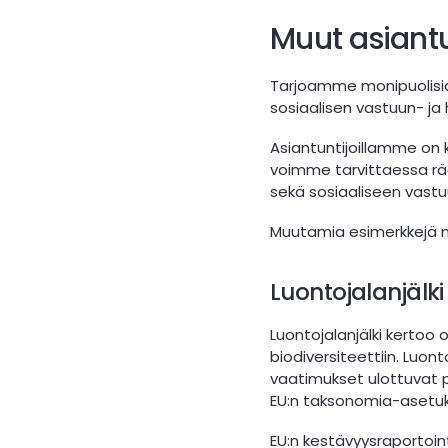
Muut asiantu
Tarjoamme monipuolisia
sosiaalisen vastuun- ja
Asiantuntijoillamme on k
voimme tarvittaessa rä
sekä sosiaaliseen vastuu
Muutamia esimerkkejä 
Luontojalanjälki
Luontojalanjälki kertoo
biodiversiteettiin. Luon
vaatimukset ulottuvat 
EU:n taksonomia-asetuks
EU:n kestävyysraportoint