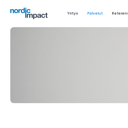
Yritys
Palvelut
Referen