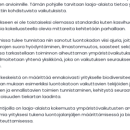
en arvioinnille. Tämän pohjalle tarvitaan laaja-alaista tietoa 
tiin kohdistuvista vaikutuksista.
ukseen ei ole toistaiseksi olemassa standardia kuten kasv
sia kokeiluasteella olevia mittareita kehitetään parhaillaan.
nissa tulee tunnistaa niin sanotut luontokadon viisi ajuria, jo
ojen suora hyödyntäminen, ilmastonmuutos, saasteet sekä hai
ssa tarkastellaan toiminnon aiheuttaman ympäristövaikutuks
s ilmoitetaan yhtenä yksikkönä, joka on vaikutuksen seuraukse
.
 keskeistä on määrittää ennakoivasti yritykselle biodiversite
lan mukaan esimerkiksi luontokatoon vaikuttavien tekijöiden ja 
en ja ennallistavien toimien tunnistaminen, kehitystä seuraa
isuuden tiekartan laadinta.
tijoilla on laaja-alaista kokemusta ympäristövaikutusten arvi
ia yrityksesi tukena luontojalanjäljen määrittämisessä ja bi
oteuttamisessa.