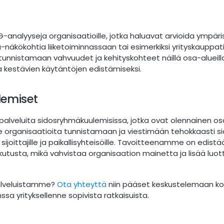
analyyseja organisaatioille, jotka haluavat arvioida ympäris
a-näkökohtia liiketoiminnassaan tai esimerkiksi yrityskauppat
unnistamaan vahvuudet ja kehityskohteet näillä osa-alueill
ia kestävien käytäntöjen edistämiseksi.
emiset
alveluita sidosryhmäkuulemisissa, jotka ovat olennainen osa
 organisaatioita tunnistamaan ja viestimään tehokkaasti si
le, sijoittajille ja paikallisyhteisöille. Tavoitteenamme on edis
utusta, mikä vahvistaa organisaation mainetta ja lisää lu
palveluistamme?
Ota yhteyttä
niin pääset keskustelemaan k
sa yrityksellenne sopivista ratkaisuista.