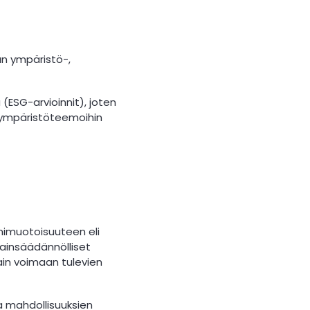
an ympäristö-,
(ESG-arvioinnit), joten
 ympäristöteemoihin
onimuotoisuuteen eli
lainsäädännölliset
in voimaan tulevien
ja mahdollisuuksien