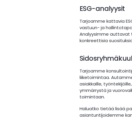
ESG-analyysit
Tarjoamme kattavia ESG-
vastuun- ja hallintotap
Analyysimme auttavat t
konkreettisia suosituks
Sidosryhmäkuul
Tarjoamme konsultointip
liiketoimintaa. Autamme
asiakkaille, työntekijöil
ymmärrystä ja vuorovaik
toimintaan.
Haluatko tietää lisää 
asiantuntijoidemme kans