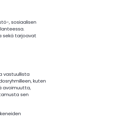
tö-, sosiaalisen
ilanteessa.
a sekä tarjoavat
 vastuullista
dosryhmilleen, kuten
tää avoimuutta,
ottamusta sen
okeneiden