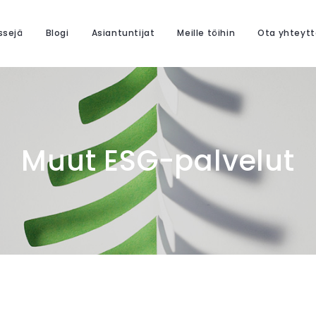
ssejä
Blogi
Asiantuntijat
Meille töihin
Ota yhteytt
Muut ESG-palvelut