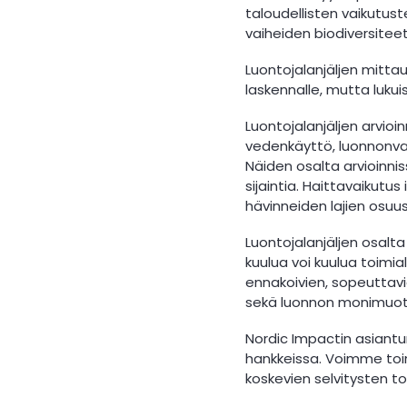
taloudellisten vaikutust
vaiheiden biodiversiteet
Luontojalanjäljen mitta
laskennalle, mutta lukui
Luontojalanjäljen arvioin
vedenkäyttö, luonnonvar
Näiden osalta arvioinni
sijaintia. Haittavaikutu
hävinneiden lajien osuus
Luontojalanjäljen osalta
kuulua voi kuulua toimia
ennakoivien, sopeuttavi
sekä luonnon monimuoto
Nordic Impactin asiantun
hankkeissa. Voimme toim
koskevien selvitysten t