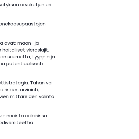
yrityksen arvoketjun eri
ihuonekaasupäästöjen
ita ovat: maan- ja
talliset vieraslajit.
en suuruutta, tyyppiä ja
na potentiaalisesti
ettistrategia. Tähän voi
riskien arviointi,
vien mittareiden valinta
oinneista erilaisissa
odiversiteettiä