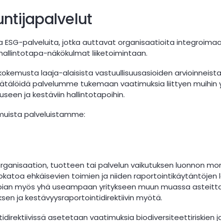
ntijapalvelut
 ESG-palveluita, jotka auttavat organisaatioita integroima
 hallintotapa-näkökulmat liiketoimintaan.
okemusta laaja-alaisista vastuullisuusasioiden arvioinneista 
ätälöidä palvelumme tukemaan vaatimuksia liittyen muihin
seen ja kestäviin hallintotapoihin.
muista palveluistamme:
 organisaation, tuotteen tai palvelun vaikutuksen luonnon m
tokatoa ehkäisevien toimien ja niiden raportointikäytäntöjen 
pian myös yhä useampaan yritykseen muun muassa asteitta
en ja kestävyysraportointidirektiivin myötä.
idirektiivissä asetetaan vaatimuksia biodiversiteettiriskien 