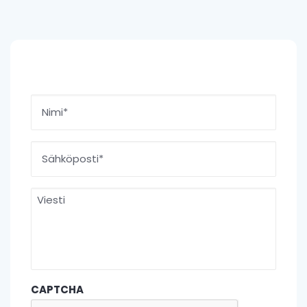
Nimi
*
Etunimi
Sähköposti
*
Viesti
CAPTCHA