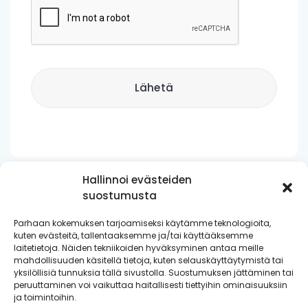
Hallinnoi evästeiden
suostumusta
Parhaan kokemuksen tarjoamiseksi käytämme teknologioita,
Nordic Impact Oy | Keilaniementie 1, 02150 Espoo, Finland
kuten evästeitä, tallentaaksemme ja/tai käyttääksemme
I Tel. +358 10 340 0080
laitetietoja. Näiden tekniikoiden hyväksyminen antaa meille
mahdollisuuden käsitellä tietoja, kuten selauskäyttäytymistä tai
Laskutustiedot
yksilöllisiä tunnuksia tällä sivustolla. Suostumuksen jättäminen tai
peruuttaminen voi vaikuttaa haitallisesti tiettyihin ominaisuuksiin
ja toimintoihin.