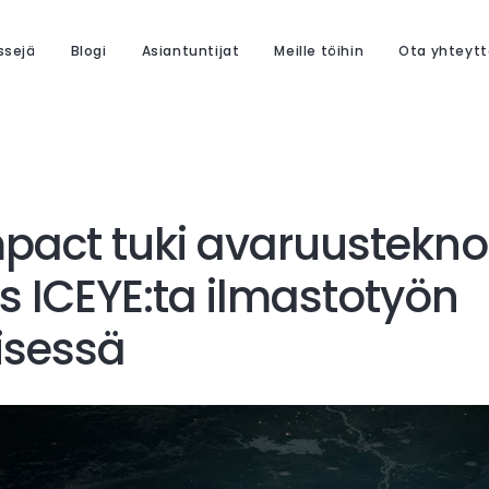
ssejä
Blogi
Asiantuntijat
Meille töihin
Ota yhteytt
mpact tuki avaruustekno
ys ICEYE:ta ilmastotyön
isessä