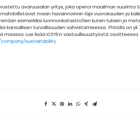
rustettu avaruusalan yritys, joka operoi maailman suurinta SA
it mahdollistavat maan havainnoinnin läpi vuorokauden ja kai
etään esimerkiksi luonnonkatastrofien kuten tulvien ja met
 kansallisen turvallisuuden vahvistamisessa. Yhtiöllä on yli 
ä maassa. Lue lisää ICEYE:n vastuullisuustyöstä osoitteessa
/company/sustainability