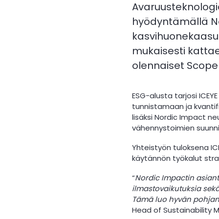
Avaruusteknologia
hyödyntämällä No
kasvihuonekaasup
mukaisesti kattae
olennaiset Scope 
ESG-alusta tarjosi ICEYE
tunnistamaan ja kvantifi
lisäksi Nordic Impact n
vähennystoimien suunni
Yhteistyön tuloksena IC
käytännön työkalut stra
“
Nordic Impactin asia
ilmastovaikutuksia sekä
Tämä luo hyvän pohjan 
Head of Sustainability Mi