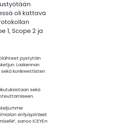
suustyötään
ssä oli kattava
rotokollan
 1, Scope 2 ja
ölähteet pystyttiin
usketjun. Laskennan
 sekä konkreettisten
ikutuksistaan sekä
toteuttamiseen.
oketjumme
ialan erityispiirteet.
iselle
”, sanoo ICEYE:n