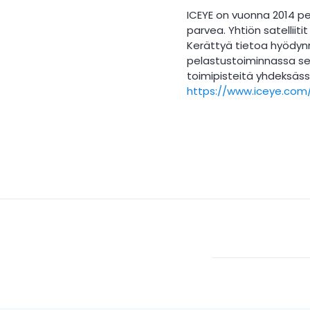
ICEYE on vuonna 2014 pe
parvea. Yhtiön satelliit
Kerättyä tietoa hyödynn
pelastustoiminnassa sekä
toimipisteitä yhdeksäss
https://www.iceye.com