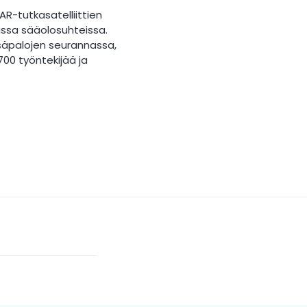
R-tutkasatelliittien
kissa sääolosuhteissa.
säpalojen seurannassa,
700 työntekijää ja