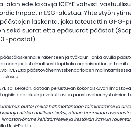
-alan edelläkävijä ICEYE vahvisti vastuulli
rdic Impactin ESG-alustaa. Yhteistyön ytime
äästöjen laskenta, joka toteutettiin GHG-p
n sekä suorat että epäsuorat päästöt (Scope
3 -päästöt).
 päästölaskennalle rakenteen ja työkalun, jonka avulla pääst
oimaan järjestelmällisesti läpi koko organisaation ja toimit
euvoi ICEYE:ta päästövähennysskenaarioiden mallintamisessa
ttelussa.
EYE sai selkeän, dataan perustuvan kokonaiskuvan ilmastova
tegisiin päätöksiin ja vaikuttavien päästövähennystoimien 
ntuntemus auttoi meitä hahmottamaan toimintamme ja arv
 keinoja niiden hallitsemiseksi, ottaen huomioon avaruustoim
ilmastotyömme kehittämiselle ja kestävän kasvun rakentam
lla Uusi-Pietilä.